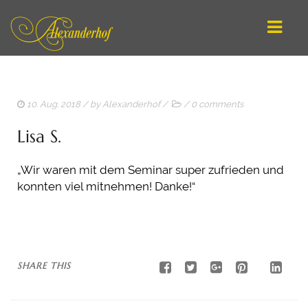
DEUTSCH
10. Aug. 2018
/ by
Alexanderhof
/
/
0 comments
ENGLISH
Lisa S.
STARTSEITE / ANGEBOTE
„Wir waren mit dem Seminar super zufrieden und
REITEN LERNEN
konnten viel mitnehmen! Danke!“
ARBEIT AN DER HAND
ATHLETISCHES LONGIEREN
ONLINE-SCHULE
SHARE THIS
COACHING