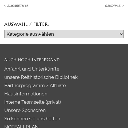
THERAPEUTISCHES REITEN
ELISABETH M.
SANDRA S.
TERMINE / SEMINARE
AUSWAHL / FILTER:
PREISE
Auswahl
PLANE SELBST EINEN KURS
/
Filter:
KONTAKT
AUCH NOCH INTERESSANT:
Anfahrt und Unterkünfte
unsere Reithistorische Bibliothek
Partnerprogramm / Affiliate
Hausinformationen
Interne Teamseite (privat)
Unsere Sponsoren
So können sie uns helfen
NOTFALLPLAN