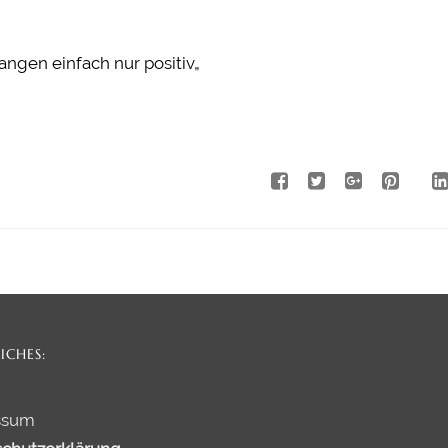
angen einfach nur positiv
„
ICHES:
ssum