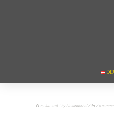
DE
25. Jul. 2018
/ by
Alexanderhof
/
/
0 comme