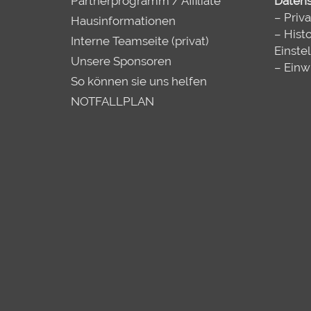
Partnerprogramm / Affiliate
Datens
–
Priv
Hausinformationen
–
Histo
Interne Teamseite (privat)
Einste
Unsere Sponsoren
–
Einw
So können sie uns helfen
NOTFALLPLAN