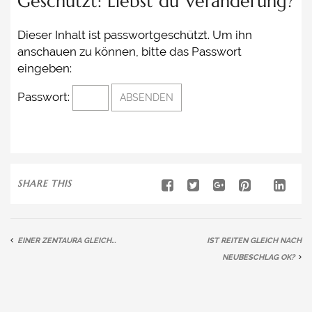
Geschützt: Liebst du Veränderung?
THERAPEUTISCHES REITEN
Dieser Inhalt ist passwortgeschützt. Um ihn
TERMINE / SEMINARE
anschauen zu können, bitte das Passwort
PREISE
eingeben:
PLANE SELBST EINEN KURS
Passwort:
KONTAKT
SHARE THIS
EINER ZENTAURA GLEICH…
IST REITEN GLEICH NACH
NEUBESCHLAG OK?