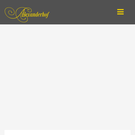
DEUTSCH
ENGLISH
STARTSEITE / ANGEBOTE
REITEN LERNEN
ARBEIT AN DER HAND
ATHLETISCHES LONGIEREN
ONLINE-SCHULE
COACHING