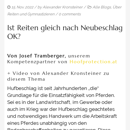
THERAPEUTISCHES REITEN
15. Nov. 2022
/ by
Alexander Kronsteiner
/
Alle Blogs
,
Über
Reiten und Gymnastizieren
/
0 comments
TERMINE / SEMINARE
Ist Reiten gleich nach Neubeschlag
PREISE
OK?
PLANE SELBST EINEN KURS
KONTAKT
Von Josef Tramberger,
unserem
Kompetenzpartner von
Hoofprotection.at
+ Video von Alexander Kronsteiner zu
diesem Thema
Hufbeschlag ist seit Jahrhunderten „die“
Grundlage für die Einsatzfähigkeit von Pferden.
Sei es in der Landwirtschaft, im Gewerbe oder
auch im Krieg war der Hufbeschlag geachtetes
und notwendiges Handwerk um die Arbeitskraft
eines Pferdes unabhängig von den