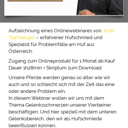
THERAPEUTISCHES REITEN
TERMINE / SEMINARE
PREISE
Aufzeichnung eines Onlinewebinares von
Josef
Tramberger
– erfahrener Hufschmied und
PLANE SELBST EINEN KURS
Spezialist für Problemfälle am Huf aus
KONTAKT
Österreich.
Zugang zum Onlineprodukt für 1 Monat ab Kauf
Dauer 1h28min + Skriptum zum Download
Unsere Pferde werden genau so älter wie wir
auch und so schleicht sich mit der Zeit das eine
oder andere Problem ein.
In diesem Webinar wollen wir uns mit dem
Thema Gelenksschmerzen unserer Vierbeiner
beschäftigen. Und hier speziell mit dem unteren
Gelenksbereich, den wir als Hufschmiede
beeinflussen können.