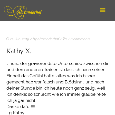
DEUTSCH
21. Jun. 2019
/ by
Alexanderhof
/
/
0 comments
ENGLISH
Kathy X.
STARTSEITE / ANGEBOTE
… nun… der gravierendste Unterschied zwischen dir
REITEN LERNEN
und dem anderen Trainer ist dass ich nach seiner
Einheit das Gefühl hatte, alles was ich bisher
ARBEIT AN DER HAND
gemacht hab war falsch und Blödsinn… und nach
ATHLETISCHES LONGIEREN
deiner Stunde bin ich heute noch ganz selig, weil
ich denke: so schlecht wie ich immer glaube reite
ONLINE-SCHULE
ich ja gar nicht!!!
Danke dafür!!!!
COACHING
Lg Kathy