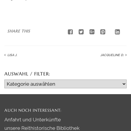
THERAPEUTISCHES REITEN
TERMINE / SEMINARE
PREISE
SHARE THIS
PLANE SELBST EINEN KURS
KONTAKT
LISA J.
JACQUELINE D.
AUSWAHL / FILTER:
Auswahl
/
Filter:
AUCH NOCH INTERESSANT:
Anfahrt und Unterkünfte
unsere Reithistorische Bibliothek