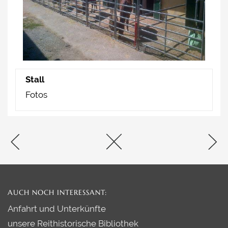
THERAPEUTISCHES REITEN
TERMINE / SEMINARE
PREISE
PLANE SELBST EINEN KURS
Stall
KONTAKT
Fotos
AUCH NOCH INTERESSANT:
Anfahrt und Unterkünfte
unsere Reithistorische Bibliothek