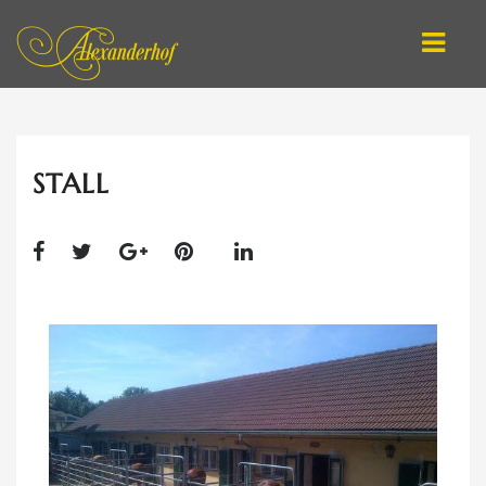
DEUTSCH
STALL
ENGLISH
STARTSEITE / ANGEBOTE
REITEN LERNEN
ARBEIT AN DER HAND
ATHLETISCHES LONGIEREN
ONLINE-SCHULE
COACHING