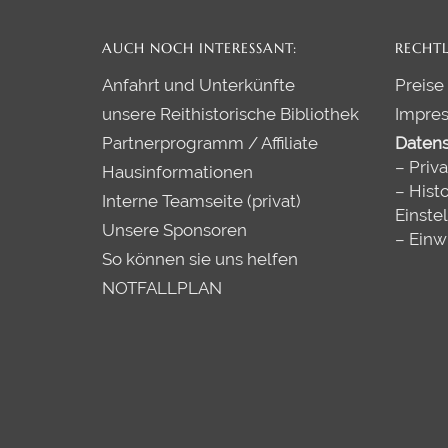
AUCH NOCH INTERESSANT:
RECHTL
Anfahrt und Unterkünfte
Preise
unsere Reithistorische Bibliothek
Impre
Partnerprogramm / Affiliate
Datens
–
Priv
Hausinformationen
–
Histo
Interne Teamseite (privat)
Einste
Unsere Sponsoren
–
Einw
So können sie uns helfen
NOTFALLPLAN