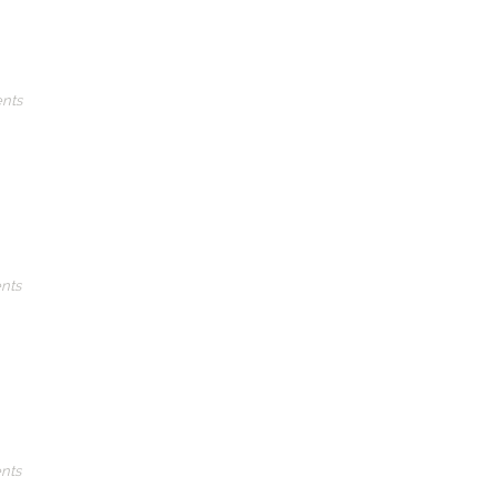
nts
nts
nts