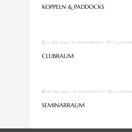
KOPPELN & PADDOCKS
11. Sep. 2014
/ by
Alexanderhof
/
/
0 comme
CLUBRAUM
26. Sep. 2013
/ by
Alexanderhof
/
/
0 comme
SEMINARRAUM