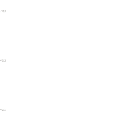
nts
nts
nts