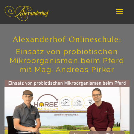
Alexanderhof Onlineschule:
DEUTSCH
Einsatz von probiotischen
ENGLISH
Mikroorganismen beim Pferd
STARTSEITE / ANGEBOTE
mit Mag. Andreas Pirker
REITEN LERNEN
ARBEIT AN DER HAND
ATHLETISCHES LONGIEREN
ONLINE-SCHULE
COACHING