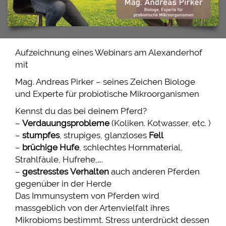
THERAPEUTISCHES REITEN
TERMINE / SEMINARE
PREISE
Aufzeichnung eines Webinars am Alexanderhof
mit
PLANE SELBST EINEN KURS
Mag. Andreas Pirker – seines Zeichen Biologe
KONTAKT
und Experte für probiotische Mikroorganismen
Kennst du das bei deinem Pferd?
–
Verdauungsprobleme
(Koliken. Kotwasser, etc. )
–
stumpfes
, strupiges, glanzloses
Fell
–
brüchige
Hufe
, schlechtes Hornmaterial,
Strahlfäule, Hufrehe,….
–
gestresstes
Verhalten
auch anderen Pferden
gegenüber in der Herde
Das Immunsystem von Pferden wird
massgeblich von der Artenvielfalt ihres
Mikrobioms bestimmt. Stress unterdrückt dessen