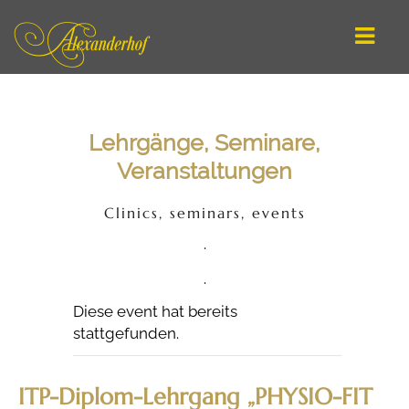
DEUTSCH
Lehrgänge, Seminare,
ENGLISH
Veranstaltungen
STARTSEITE / ANGEBOTE
Clinics, seminars, events
REITEN LERNEN
.
ARBEIT AN DER HAND
.
ATHLETISCHES LONGIEREN
Diese event hat bereits
stattgefunden.
ONLINE-SCHULE
COACHING
ITP-Diplom-Lehrgang „PHYSIO-FIT