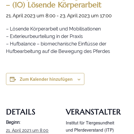
– (10) Lösende Körperarbeit
THERAPEUTISCHES REITEN
21. April 2023 um 8:00
-
23. April 2023 um 17:00
TERMINE / SEMINARE
PREISE
– Lösende Körperarbeit und Mobilisationen
– Exterieurbeurteilung in der Praxis
PLANE SELBST EINEN KURS
– Hufbalance – biomechanische Einflüsse der
Hufbearbeitung auf die Bewegung des Pferdes
KONTAKT
Zum Kalender hinzufügen
DETAILS
VERANSTALTER
Institut für Tiergesundheit
Beginn:
und Pferdeverstand (ITP)
21. April 2023 um 8:00