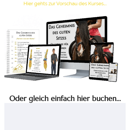
Hier gehts zur Vorschau des Kurses….
DEUTSCH
ENGLISH
STARTSEITE / ANGEBOTE
REITEN LERNEN
ARBEIT AN DER HAND
ATHLETISCHES LONGIEREN
ONLINE-SCHULE
Oder gleich einfach hier buchen…
COACHING
THERAPEUTISCHES REITEN
TERMINE / SEMINARE