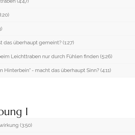
traben (4:47)
8:20)
3)
t das überhaupt gemeint? (1:27)
beim Leichttraben nur durch Fühlen finden (5:26)
 Hinterbein" - macht das überhaupt Sinn? (4:11)
bung I
irkung (3:50)