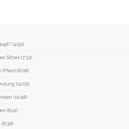
upt? (4:59)
s Sitzes (7:33)
 Pferd (6:08)
indung (12:05)
inden (10:48)
n (6:12)
 (8:38)